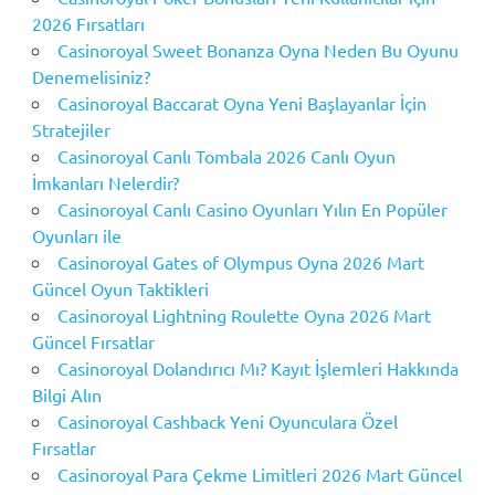
2026 Fırsatları
Casinoroyal Sweet Bonanza Oyna Neden Bu Oyunu
Denemelisiniz?
Casinoroyal Baccarat Oyna Yeni Başlayanlar İçin
Stratejiler
Casinoroyal Canlı Tombala 2026 Canlı Oyun
İmkanları Nelerdir?
Casinoroyal Canlı Casino Oyunları Yılın En Popüler
Oyunları ile
Casinoroyal Gates of Olympus Oyna 2026 Mart
Güncel Oyun Taktikleri
Casinoroyal Lightning Roulette Oyna 2026 Mart
Güncel Fırsatlar
Casinoroyal Dolandırıcı Mı? Kayıt İşlemleri Hakkında
Bilgi Alın
Casinoroyal Cashback Yeni Oyunculara Özel
Fırsatlar
Casinoroyal Para Çekme Limitleri 2026 Mart Güncel