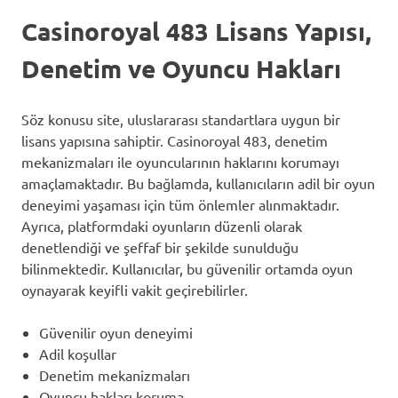
Casinoroyal 483 Lisans Yapısı,
Denetim ve Oyuncu Hakları
Söz konusu site, uluslararası standartlara uygun bir
lisans yapısına sahiptir. Casinoroyal 483, denetim
mekanizmaları ile oyuncularının haklarını korumayı
amaçlamaktadır. Bu bağlamda, kullanıcıların adil bir oyun
deneyimi yaşaması için tüm önlemler alınmaktadır.
Ayrıca, platformdaki oyunların düzenli olarak
denetlendiği ve şeffaf bir şekilde sunulduğu
bilinmektedir. Kullanıcılar, bu güvenilir ortamda oyun
oynayarak keyifli vakit geçirebilirler.
Güvenilir oyun deneyimi
Adil koşullar
Denetim mekanizmaları
Oyuncu hakları koruma