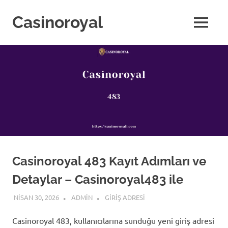
Skip
to
Casinoroyal
MENU
content
Casinoroyal 483 Kayıt Adımları ve
Detaylar – Casinoroyal483 ile
NISAN 30, 2026
ADMIN
GIRIŞ ADRESI
Casinoroyal 483, kullanıcılarına sunduğu yeni giriş adresi