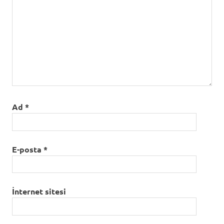
Ad
*
E-posta
*
İnternet sitesi