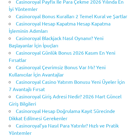
Casinoroyal Payfix İle Para Çekme 2026 Yılında En
İyi Yöntemler
Casinoroyal Bonus Kuralları 2 Temel Kural ve Şartlar
Casinoroyal Hesap Kapatma Hesap Kapatma
İşleminin Adımları
Casinoroyal Blackjack Nasıl Oynanır? Yeni
Başlayanlar İçin İpuçları
Casinoroyal Günlük Bonus 2026 Kasım En Yeni
Fırsatlar
Casinoroyal Çevrimsiz Bonus Var Mı? Yeni
Kullanıcılar İçin Avantajlar
Casinoroyal Casino Yatırım Bonusu Yeni Üyeler İçin
7 Avantajlı Fırsat
Casinoroyal Giriş Adresi Nedir? 2026 Mart Güncel
Giriş Bilgileri
Casinoroyal Hesap Doğrulama Kayıt Sürecinde
Dikkat Edilmesi Gerekenler
Casinoroyal’ya Nasıl Para Yatırılır? Hızlı ve Pratik
Yöntemler