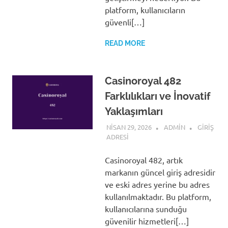
platform, kullanıcıların
güvenli[…]
READ MORE
Casinoroyal 482
Farklılıkları ve İnovatif
Yaklaşımları
NISAN 29, 2026
ADMIN
GIRIŞ
ADRESI
Casinoroyal 482, artık
markanın güncel giriş adresidir
ve eski adres yerine bu adres
kullanılmaktadır. Bu platform,
kullanıcılarına sunduğu
güvenilir hizmetleri[…]