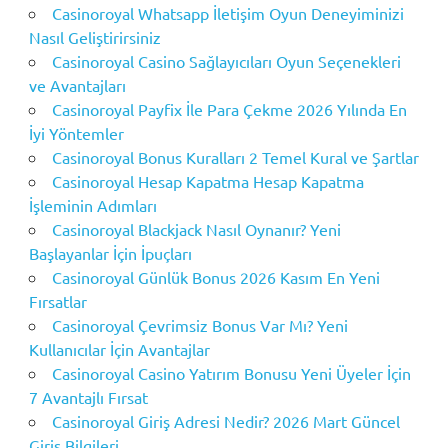
Casinoroyal Whatsapp İletişim Oyun Deneyiminizi
Nasıl Geliştirirsiniz
Casinoroyal Casino Sağlayıcıları Oyun Seçenekleri
ve Avantajları
Casinoroyal Payfix İle Para Çekme 2026 Yılında En
İyi Yöntemler
Casinoroyal Bonus Kuralları 2 Temel Kural ve Şartlar
Casinoroyal Hesap Kapatma Hesap Kapatma
İşleminin Adımları
Casinoroyal Blackjack Nasıl Oynanır? Yeni
Başlayanlar İçin İpuçları
Casinoroyal Günlük Bonus 2026 Kasım En Yeni
Fırsatlar
Casinoroyal Çevrimsiz Bonus Var Mı? Yeni
Kullanıcılar İçin Avantajlar
Casinoroyal Casino Yatırım Bonusu Yeni Üyeler İçin
7 Avantajlı Fırsat
Casinoroyal Giriş Adresi Nedir? 2026 Mart Güncel
Giriş Bilgileri