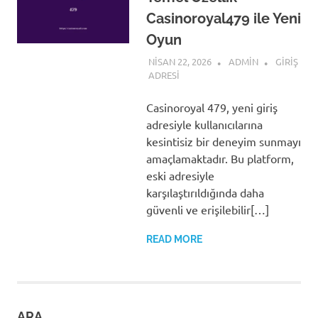
Casinoroyal479 ile Yeni
Oyun
NISAN 22, 2026
ADMIN
GIRIŞ
ADRESI
Casinoroyal 479, yeni giriş
adresiyle kullanıcılarına
kesintisiz bir deneyim sunmayı
amaçlamaktadır. Bu platform,
eski adresiyle
karşılaştırıldığında daha
güvenli ve erişilebilir[…]
READ MORE
ARA