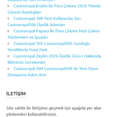
Casinoroyal Kripto İle Para Çekme 2026 Yılında
Güncel Avantajları
Casinoroyal 506 Yeni Kullanıcılar İçin
Casinoroyal506 Üyelik Adımları
Casinoroyal Papara İle Para Çekme Hızlı Çekim
Yöntemleri ve İpuçları
Casinoroyal 505 Casinoroyal505 Sunduğu
Yeniliklerle Nasıl Fark
Casinoroyal Zeplin 2026 Üyelik Süreci Hakkında
Bilmeniz Gerekenler
Casinoroyal 504 Casinoroyal504 ile Yeni Oyun
Dünyasına Adım Atın
İLETIŞIM
Site sahibi ile iletişime geçmek için aşağıda yer alan
yöntemleri kullanabilirsiniz.