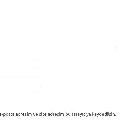
e-posta adresim ve site adresim bu tarayıcıya kaydedilsin.