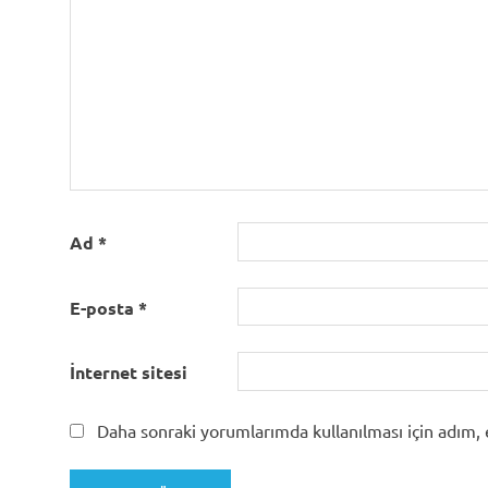
Ad
*
E-posta
*
İnternet sitesi
Daha sonraki yorumlarımda kullanılması için adım, 