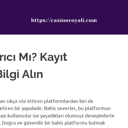
ıcı Mı? Kayıt
ilgi Alın
dan sıkça söz ettiren platformlardan biri de
ren bir yapıdadır. Bahis severler, bu platformun
bazı kullanıcılar ise yaşadıkları olumsuz deneyimlerle
Doğru ve güvenilir bir bahis platformu bulmak