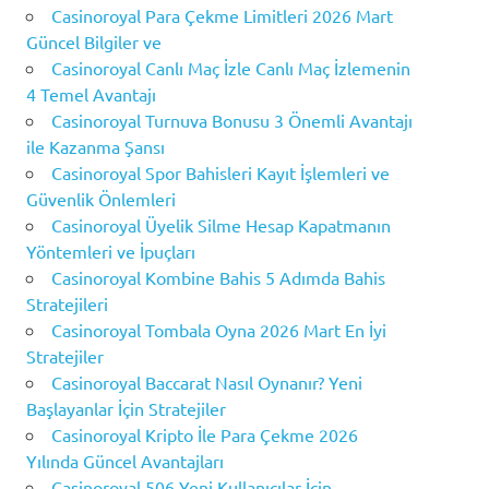
Casinoroyal Para Çekme Limitleri 2026 Mart
Güncel Bilgiler ve
Casinoroyal Canlı Maç İzle Canlı Maç İzlemenin
4 Temel Avantajı
Casinoroyal Turnuva Bonusu 3 Önemli Avantajı
ile Kazanma Şansı
Casinoroyal Spor Bahisleri Kayıt İşlemleri ve
Güvenlik Önlemleri
Casinoroyal Üyelik Silme Hesap Kapatmanın
Yöntemleri ve İpuçları
Casinoroyal Kombine Bahis 5 Adımda Bahis
Stratejileri
Casinoroyal Tombala Oyna 2026 Mart En İyi
Stratejiler
Casinoroyal Baccarat Nasıl Oynanır? Yeni
Başlayanlar İçin Stratejiler
Casinoroyal Kripto İle Para Çekme 2026
Yılında Güncel Avantajları
Casinoroyal 506 Yeni Kullanıcılar İçin