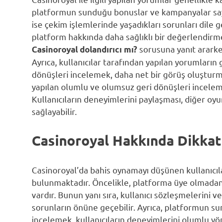
platformun sunduğu bonuslar ve kampanyalar saye
ise çekim işlemlerinde yaşadıkları sorunları dile g
platform hakkında daha sağlıklı bir değerlendirme
sorusuna yanıt ararke
Casinoroyal dolandırıcı mı?
Ayrıca, kullanıcılar tarafından yapılan yorumların
dönüşleri incelemek, daha net bir görüş oluşturma
yapılan olumlu ve olumsuz geri dönüşleri incelemek
Kullanıcıların deneyimlerini paylaşması, diğer oyu
sağlayabilir.
Casinoroyal Hakkında Dikkat
Casinoroyal’da bahis oynamayı düşünen kullanıcıl
bulunmaktadır. Öncelikle, platforma üye olmadan 
vardır. Bunun yanı sıra, kullanıcı sözleşmelerini v
sorunların önüne geçebilir. Ayrıca, platformun 
incelemek, kullanıcıların deneyimlerini olumlu yön