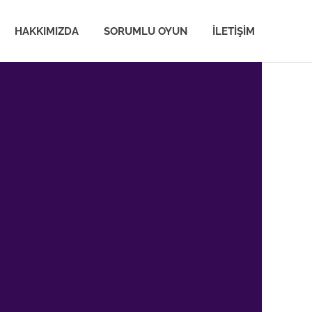
HAKKIMIZDA
SORUMLU OYUN
İLETIŞIM