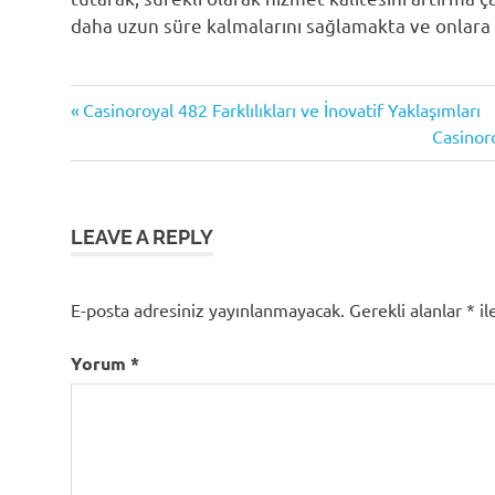
daha uzun süre kalmalarını sağlamakta ve onlara
Casinoroyal
Previous
Yazı
Casinoroyal 482 Farklılıkları ve İnovatif Yaklaşımları
Güvenilirlik
Post:
Next
Casinor
gezinmesi
Casinoroyal
Post:
Lisans
Çevrimiçi
Bahis
LEAVE A REPLY
Güvenliği
E-posta adresiniz yayınlanmayacak.
Gerekli alanlar
*
il
Yorum
*