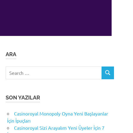
ARA
Search
SEARCH
for:
SON YAZILAR
Casinoroyal Monopoly Oyna Yeni Başlayanlar
İçin İpuçları
Casinoroyal Sizi Arayalım Yeni Üyeler İçin 7