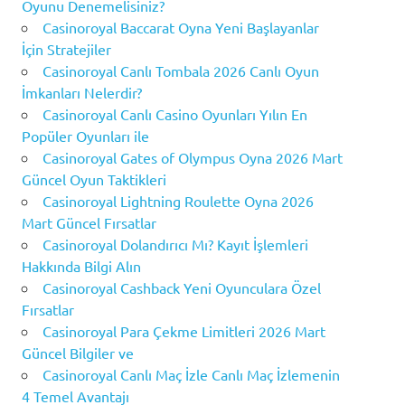
Oyunu Denemelisiniz?
Casinoroyal Baccarat Oyna Yeni Başlayanlar
İçin Stratejiler
Casinoroyal Canlı Tombala 2026 Canlı Oyun
İmkanları Nelerdir?
Casinoroyal Canlı Casino Oyunları Yılın En
Popüler Oyunları ile
Casinoroyal Gates of Olympus Oyna 2026 Mart
Güncel Oyun Taktikleri
Casinoroyal Lightning Roulette Oyna 2026
Mart Güncel Fırsatlar
Casinoroyal Dolandırıcı Mı? Kayıt İşlemleri
Hakkında Bilgi Alın
Casinoroyal Cashback Yeni Oyunculara Özel
Fırsatlar
Casinoroyal Para Çekme Limitleri 2026 Mart
Güncel Bilgiler ve
Casinoroyal Canlı Maç İzle Canlı Maç İzlemenin
4 Temel Avantajı