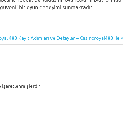
 güvenli bir oyun deneyimi sunmaktadır.
oyal 483 Kayıt Adımları ve Detaylar – Casinoroyal483 ile
e işaretlenmişlerdir