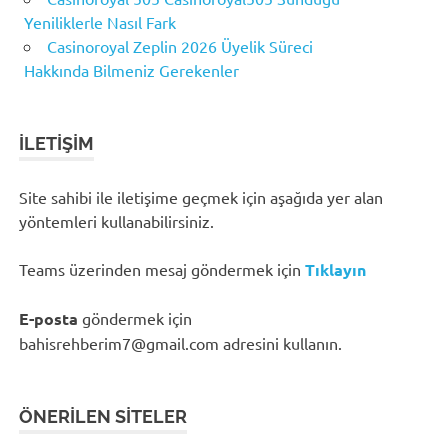
Yeniliklerle Nasıl Fark
Casinoroyal Zeplin 2026 Üyelik Süreci
Hakkında Bilmeniz Gerekenler
İLETIŞIM
Site sahibi ile iletişime geçmek için aşağıda yer alan
yöntemleri kullanabilirsiniz.
Teams üzerinden mesaj göndermek için
Tıklayın
E-posta
göndermek için
bahisrehberim7@gmail.com
adresini kullanın.
ÖNERILEN SITELER