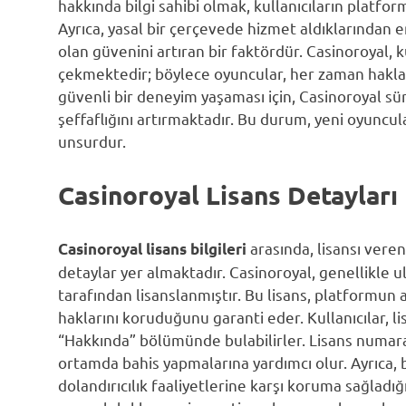
hakkında bilgi sahibi olmak, kullanıcıların platfo
Ayrıca, yasal bir çerçevede hizmet aldıklarından 
olan güvenini artıran bir faktördür. Casinoroyal, k
çekmektedir; böylece oyuncular, her zaman haklar
güvenli bir deneyim yaşaması için, Casinoroyal sür
şeffaflığını artırmaktadır. Bu durum, yeni oyuncul
unsurdur.
Casinoroyal Lisans Detayları
arasında, lisansı veren 
Casinoroyal lisans bilgileri
detaylar yer almaktadır. Casinoroyal, genellikle u
tarafından lisanslanmıştır. Bu lisans, platformun 
haklarını koruduğunu garanti eder. Kullanıcılar, l
“Hakkında” bölümünde bulabilirler. Lisans numarası 
ortamda bahis yapmalarına yardımcı olur. Ayrıca,
dolandırıcılık faaliyetlerine karşı koruma sağladığı