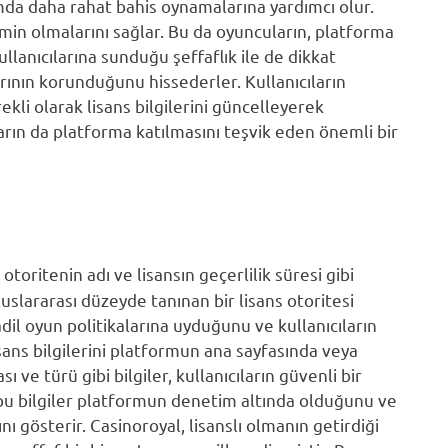
rmda daha rahat bahis oynamalarına yardımcı olur.
emin olmalarını sağlar. Bu da oyuncuların, platforma
ullanıcılarına sunduğu şeffaflık ile de dikkat
ının korunduğunu hissederler. Kullanıcıların
ekli olarak lisans bilgilerini güncelleyerek
arın da platforma katılmasını teşvik eden önemli bir
otoritenin adı ve lisansın geçerlilik süresi gibi
luslararası düzeyde tanınan bir lisans otoritesi
adil oyun politikalarına uyduğunu ve kullanıcıların
isans bilgilerini platformun ana sayfasında veya
ve türü gibi bilgiler, kullanıcıların güvenli bir
 bu bilgiler platformun denetim altında olduğunu ve
nı gösterir. Casinoroyal, lisanslı olmanın getirdiği