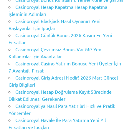
Casinoroyal Hesap Kapatma Hesap Kapatma
İşleminin Adımları
Casinoroyal Blackjack Nasıl Oynanır? Yeni
Başlayanlar İçin İpuçları
Casinoroyal Günlük Bonus 2026 Kasım En Yeni
Fırsatlar
Casinoroyal Çevrimsiz Bonus Var Mı? Yeni
Kullanıcılar İçin Avantajlar
Casinoroyal Casino Yatırım Bonusu Yeni Üyeler İçin
7 Avantajlı Fırsat
Casinoroyal Giriş Adresi Nedir? 2026 Mart Güncel
Giriş Bilgileri
Casinoroyal Hesap Doğrulama Kayıt Sürecinde
Dikkat Edilmesi Gerekenler
Casinoroyal’ya Nasıl Para Yatırılır? Hızlı ve Pratik
Yöntemler
Casinoroyal Havale İle Para Yatırma Yeni Yıl
Fırsatları ve İpuçları