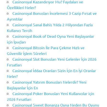
Casinoroyal Kazandırıyor Mu? Faydaları ve
Özellikleri Neler?
Casinoroyal Bonusları İncelemesi 3 Cazip Fırsat ve
Ayrıntılar
Casinoroyal Sanal Bahis Yılda 2 Milyondan Fazla
Kullanıcı Tercih
Casinoroyal Book of Dead Oyna Yeni Başlayanlar
için İpuçları
Casinoroyal Bitcoin İle Para Çekme Hızlı ve
Güvenilir İşlem Süreleri
Casinoroyal Slot Bonusları Yeni Gelenler İçin 2026
Fırsatları
Casinoroyal İddaa Oranları Sizin İçin En İyi Oranlar
Neler?
Casinoroyal Yatırım Bonusları Nelerdir? Yeni
Başlayanlar İçin En
Casinoroyal Poker Bonusları Yeni Kullanıcılar için
2026 Fırsatları
Casinoroyal Sweet Bonanza Oyna Neden Bu Oyunu