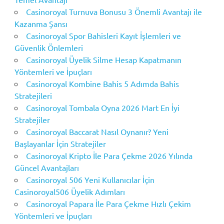
Casinoroyal Turnuva Bonusu 3 Önemli Avantajı ile
Kazanma Şansı
Casinoroyal Spor Bahisleri Kayıt İşlemleri ve
Güvenlik Önlemleri
Casinoroyal Üyelik Silme Hesap Kapatmanın
Yöntemleri ve İpuçları
Casinoroyal Kombine Bahis 5 Adımda Bahis
Stratejileri
Casinoroyal Tombala Oyna 2026 Mart En İyi
Stratejiler
Casinoroyal Baccarat Nasıl Oynanır? Yeni
Başlayanlar İçin Stratejiler
Casinoroyal Kripto İle Para Çekme 2026 Yılında
Güncel Avantajları
Casinoroyal 506 Yeni Kullanıcılar İçin
Casinoroyal506 Üyelik Adımları
Casinoroyal Papara İle Para Çekme Hızlı Çekim
Yöntemleri ve İpuçları