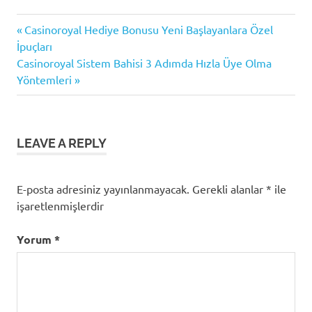
Casinoroyal
Previous
Yazı
Casinoroyal Hediye Bonusu Yeni Başlayanlara Özel
478
Post:
İpuçları
gezinmesi
Casinoroyal
Next
Casinoroyal Sistem Bahisi 3 Adımda Hızla Üye Olma
479
Post:
Yöntemleri
Casinoroyal
480
Casinoroyal
LEAVE A REPLY
481
Casinoroyal
482
E-posta adresiniz yayınlanmayacak.
Gerekli alanlar
*
ile
işaretlenmişlerdir
Yorum
*