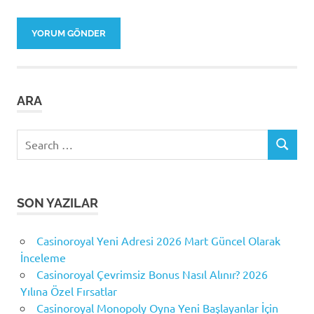
ARA
Search
SEARCH
for:
SON YAZILAR
Casinoroyal Yeni Adresi 2026 Mart Güncel Olarak
İnceleme
Casinoroyal Çevrimsiz Bonus Nasıl Alınır? 2026
Yılına Özel Fırsatlar
Casinoroyal Monopoly Oyna Yeni Başlayanlar İçin