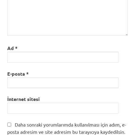
Ad
*
E-posta
*
İnternet sitesi
Daha sonraki yorumlarımda kullanılması için adım, e-
posta adresim ve site adresim bu tarayıcıya kaydedilsin.