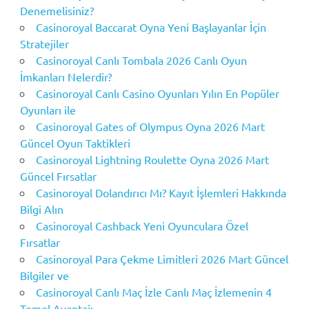
Denemelisiniz?
Casinoroyal Baccarat Oyna Yeni Başlayanlar İçin
Stratejiler
Casinoroyal Canlı Tombala 2026 Canlı Oyun
İmkanları Nelerdir?
Casinoroyal Canlı Casino Oyunları Yılın En Popüler
Oyunları ile
Casinoroyal Gates of Olympus Oyna 2026 Mart
Güncel Oyun Taktikleri
Casinoroyal Lightning Roulette Oyna 2026 Mart
Güncel Fırsatlar
Casinoroyal Dolandırıcı Mı? Kayıt İşlemleri Hakkında
Bilgi Alın
Casinoroyal Cashback Yeni Oyunculara Özel
Fırsatlar
Casinoroyal Para Çekme Limitleri 2026 Mart Güncel
Bilgiler ve
Casinoroyal Canlı Maç İzle Canlı Maç İzlemenin 4
Temel Avantajı