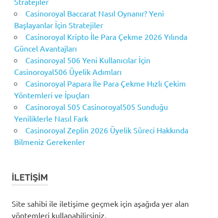
Stratejiler
Casinoroyal Baccarat Nasıl Oynanır? Yeni
Başlayanlar İçin Stratejiler
Casinoroyal Kripto İle Para Çekme 2026 Yılında
Güncel Avantajları
Casinoroyal 506 Yeni Kullanıcılar İçin
Casinoroyal506 Üyelik Adımları
Casinoroyal Papara İle Para Çekme Hızlı Çekim
Yöntemleri ve İpuçları
Casinoroyal 505 Casinoroyal505 Sunduğu
Yeniliklerle Nasıl Fark
Casinoroyal Zeplin 2026 Üyelik Süreci Hakkında
Bilmeniz Gerekenler
İLETIŞIM
Site sahibi ile iletişime geçmek için aşağıda yer alan
yöntemleri kullanabilirsiniz.