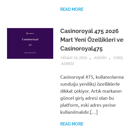
READ MORE
Casinoroyal 475 2026
Mart Yeni Özellikleri ve
Casinoroyal475
NISAN 14, 2026
ADMIN
GIRIŞ
ADRESI
Casinoroyal 475, kullanıcılarına
sunduğu yenilikçi özelliklerle
dikkat çekiyor. Artık markanın
güncel giriş adresi olan bu
platform, eski adres yerine
kullanılmalıdır.[…]
READ MORE