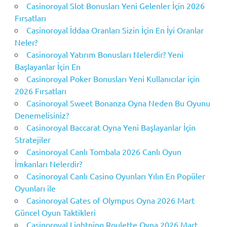
Casinoroyal Slot Bonusları Yeni Gelenler İçin 2026
Fırsatları
Casinoroyal İddaa Oranları Sizin İçin En İyi Oranlar
Neler?
Casinoroyal Yatırım Bonusları Nelerdir? Yeni
Başlayanlar İçin En
Casinoroyal Poker Bonusları Yeni Kullanıcılar için
2026 Fırsatları
Casinoroyal Sweet Bonanza Oyna Neden Bu Oyunu
Denemelisiniz?
Casinoroyal Baccarat Oyna Yeni Başlayanlar İçin
Stratejiler
Casinoroyal Canlı Tombala 2026 Canlı Oyun
İmkanları Nelerdir?
Casinoroyal Canlı Casino Oyunları Yılın En Popüler
Oyunları ile
Casinoroyal Gates of Olympus Oyna 2026 Mart
Güncel Oyun Taktikleri
Casinoroyal Lightning Roulette Oyna 2026 Mart