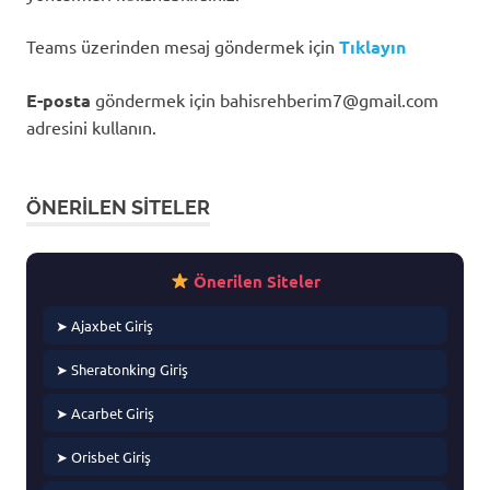
Teams üzerinden mesaj göndermek için
Tıklayın
E-posta
göndermek için
bahisrehberim7@gmail.com
adresini kullanın.
ÖNERILEN SITELER
Önerilen Siteler
➤ Ajaxbet Giriş
➤ Sheratonking Giriş
➤ Acarbet Giriş
➤ Orisbet Giriş