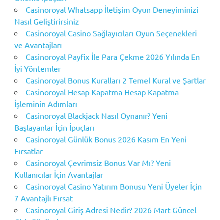
Casinoroyal Whatsapp İletişim Oyun Deneyiminizi
Nasıl Geliştirirsiniz
Casinoroyal Casino Sağlayıcıları Oyun Seçenekleri
ve Avantajları
Casinoroyal Payfix İle Para Çekme 2026 Yılında En
İyi Yöntemler
Casinoroyal Bonus Kuralları 2 Temel Kural ve Şartlar
Casinoroyal Hesap Kapatma Hesap Kapatma
İşleminin Adımları
Casinoroyal Blackjack Nasıl Oynanır? Yeni
Başlayanlar İçin İpuçları
Casinoroyal Günlük Bonus 2026 Kasım En Yeni
Fırsatlar
Casinoroyal Çevrimsiz Bonus Var Mı? Yeni
Kullanıcılar İçin Avantajlar
Casinoroyal Casino Yatırım Bonusu Yeni Üyeler İçin
7 Avantajlı Fırsat
Casinoroyal Giriş Adresi Nedir? 2026 Mart Güncel