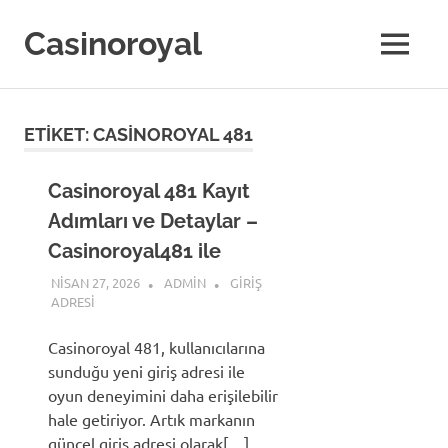
Skip
to
Casinoroyal
MENU
content
ETIKET:
CASINOROYAL 481
Casinoroyal 481 Kayıt
Adımları ve Detaylar –
Casinoroyal481 ile
NISAN 27, 2026
ADMIN
GIRIŞ
ADRESI
Casinoroyal 481, kullanıcılarına
sunduğu yeni giriş adresi ile
oyun deneyimini daha erişilebilir
hale getiriyor. Artık markanın
güncel giriş adresi olarak[…]