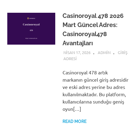
Casinoroyal 478 2026
Mart Güncel Adres:
Casinoroyal478
Avantajları
NISAN 17, 2026
ADMIN
GIRIŞ
ADRESI
Casinoroyal 478 artık
markanın güncel giriş adresidir
ve eski adres yerine bu adres
kullanılmaktadır. Bu platform,
kullanıcılarına sunduğu geniş
oyun[…]
READ MORE