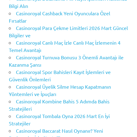
Bilgi Alın
Casinoroyal Cashback Yeni Oyunculara Özel
Fırsatlar
Casinoroyal Para Çekme Limitleri 2026 Mart Güncel
Bilgiler ve
Casinoroyal Canlı Maç İzle Canlı Maç İzlemenin 4
Temel Avantajı
Casinoroyal Turnuva Bonusu 3 Önemli Avantajı ile
Kazanma Şansı
Casinoroyal Spor Bahisleri Kayıt İşlemleri ve
Güvenlik Önlemleri
Casinoroyal Üyelik Silme Hesap Kapatmanın
Yöntemleri ve İpuçları
Casinoroyal Kombine Bahis 5 Adımda Bahis
Stratejileri
Casinoroyal Tombala Oyna 2026 Mart En İyi
Stratejiler
Casinoroyal Baccarat Nasıl Oynanır? Yeni