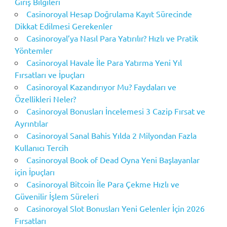
Giriş Bilgileri
Casinoroyal Hesap Doğrulama Kayıt Sürecinde
Dikkat Edilmesi Gerekenler
Casinoroyal’ya Nasıl Para Yatırılır? Hızlı ve Pratik
Yöntemler
Casinoroyal Havale İle Para Yatırma Yeni Yıl
Fırsatları ve İpuçları
Casinoroyal Kazandırıyor Mu? Faydaları ve
Özellikleri Neler?
Casinoroyal Bonusları İncelemesi 3 Cazip Fırsat ve
Ayrıntılar
Casinoroyal Sanal Bahis Yılda 2 Milyondan Fazla
Kullanıcı Tercih
Casinoroyal Book of Dead Oyna Yeni Başlayanlar
için İpuçları
Casinoroyal Bitcoin İle Para Çekme Hızlı ve
Güvenilir İşlem Süreleri
Casinoroyal Slot Bonusları Yeni Gelenler İçin 2026
Fırsatları