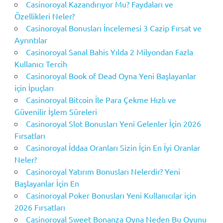
Casinoroyal Kazandırıyor Mu? Faydaları ve
Özellikleri Neler?
Casinoroyal Bonusları İncelemesi 3 Cazip Fırsat ve
Ayrıntılar
Casinoroyal Sanal Bahis Yılda 2 Milyondan Fazla
Kullanıcı Tercih
Casinoroyal Book of Dead Oyna Yeni Başlayanlar
için İpuçları
Casinoroyal Bitcoin İle Para Çekme Hızlı ve
Güvenilir İşlem Süreleri
Casinoroyal Slot Bonusları Yeni Gelenler İçin 2026
Fırsatları
Casinoroyal İddaa Oranları Sizin İçin En İyi Oranlar
Neler?
Casinoroyal Yatırım Bonusları Nelerdir? Yeni
Başlayanlar İçin En
Casinoroyal Poker Bonusları Yeni Kullanıcılar için
2026 Fırsatları
Casinoroyal Sweet Bonanza Oyna Neden Bu Oyunu