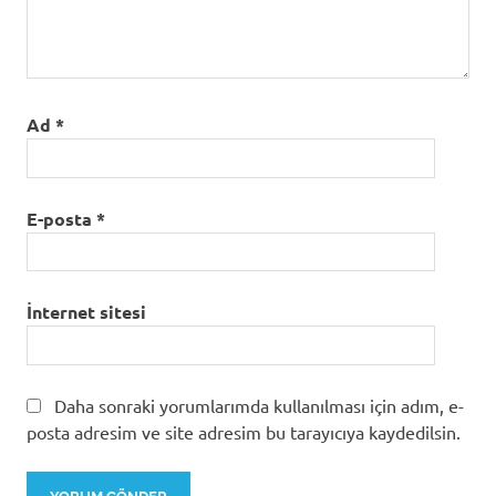
Ad
*
E-posta
*
İnternet sitesi
Daha sonraki yorumlarımda kullanılması için adım, e-
posta adresim ve site adresim bu tarayıcıya kaydedilsin.