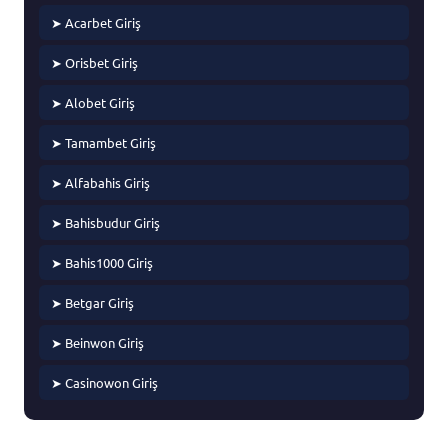
➤ Acarbet Giriş
➤ Orisbet Giriş
➤ Alobet Giriş
➤ Tamambet Giriş
➤ Alfabahis Giriş
➤ Bahisbudur Giriş
➤ Bahis1000 Giriş
➤ Betgar Giriş
➤ Beinwon Giriş
➤ Casinowon Giriş