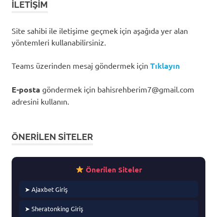
İLETIŞIM
Site sahibi ile iletişime geçmek için aşağıda yer alan
yöntemleri kullanabilirsiniz.
Teams üzerinden mesaj göndermek için
Tıklayın
E-posta
göndermek için
bahisrehberim7@gmail.com
adresini kullanın.
ÖNERILEN SITELER
Önerilen Siteler
➤ Ajaxbet Giriş
➤ Sheratonking Giriş