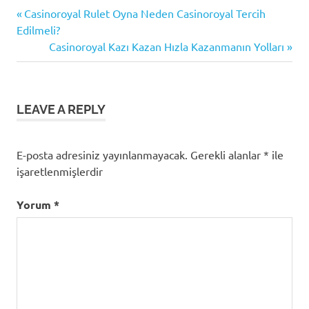
Çevrimiçi
Previous
Yazı
Casinoroyal Rulet Oyna Neden Casinoroyal Tercih
Güvenlik
Post:
Edilmeli?
gezinmesi
Kullanıcı
Next
Casinoroyal Kazı Kazan Hızla Kazanmanın Yolları
Koruma
Post:
Veri
Şifreleme
LEAVE A REPLY
E-posta adresiniz yayınlanmayacak.
Gerekli alanlar
*
ile
işaretlenmişlerdir
Yorum
*