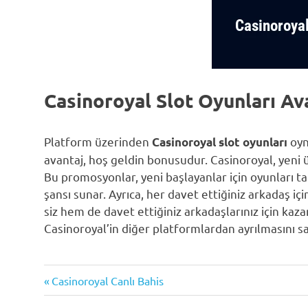
Casinoroyal Slot Oyunları Ava
Platform üzerinden
oyn
Casinoroyal slot oyunları
avantaj, hoş geldin bonusudur. Casinoroyal, yeni
Bu promosyonlar, yeni başlayanlar için oyunları t
şansı sunar. Ayrıca, her davet ettiğiniz arkadaş i
siz hem de davet ettiğiniz arkadaşlarınız için kazan
Casinoroyal’in diğer platformlardan ayrılmasını sa
Previous
Yazı
Casinoroyal Canlı Bahis
Post: