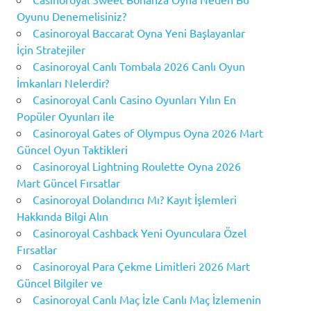
Oyunu Denemelisiniz?
Casinoroyal Baccarat Oyna Yeni Başlayanlar
İçin Stratejiler
Casinoroyal Canlı Tombala 2026 Canlı Oyun
İmkanları Nelerdir?
Casinoroyal Canlı Casino Oyunları Yılın En
Popüler Oyunları ile
Casinoroyal Gates of Olympus Oyna 2026 Mart
Güncel Oyun Taktikleri
Casinoroyal Lightning Roulette Oyna 2026
Mart Güncel Fırsatlar
Casinoroyal Dolandırıcı Mı? Kayıt İşlemleri
Hakkında Bilgi Alın
Casinoroyal Cashback Yeni Oyunculara Özel
Fırsatlar
Casinoroyal Para Çekme Limitleri 2026 Mart
Güncel Bilgiler ve
Casinoroyal Canlı Maç İzle Canlı Maç İzlemenin