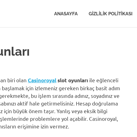
ANASAYFA
GIZLILIK POLITIKASI
unları
an biri olan
ile eğlenceli
Casinoroyal
slot oyunları
ına başlamak için izlemeniz gereken birkaç basit adım
erekmekte, bu işlem sırasında adınız, soyadınız ve
esabınızı aktif hale getirmelisiniz. Hesap doğrulama
için büyük önem taşır. Yanlış veya eksik bilgi
lemlerinde problemlere yol açabilir. Casinoroyal,
ısların erişimine izin vermez.