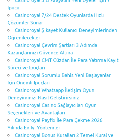
İpucu
Casinoroyal 7/24 Destek Oyunlarda Hızlı
Çözümler Sunar
Casinoroyal Şikayet Kullanıcı Deneyimlerinden
Öğrenilecekler
Casinoroyal Çevrim Şartları 3 Adımda
Kazançlarınızı Güvence Altına
Casinoroyal CMT Cüzdan İle Para Yatırma Kayıt
Süreci ve İpuçları
Casinoroyal Sorumlu Bahis Yeni Başlayanlar
İçin Önemli İpuçları
Casinoroyal Whatsapp İletişim Oyun
Deneyiminizi Nasıl Geliştirirsiniz
Casinoroyal Casino Sağlayıcıları Oyun
Seçenekleri ve Avantajları
Casinoroyal Payfix İle Para Çekme 2026
Yılında En İyi Yöntemler
Casinoroyal Bonus Kuralları 2 Temel Kural ve