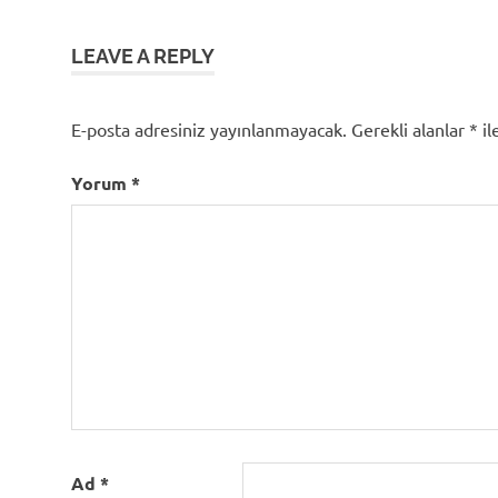
gezinmesi
LEAVE A REPLY
E-posta adresiniz yayınlanmayacak.
Gerekli alanlar
*
il
Yorum
*
Ad
*