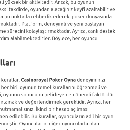
 yüksek bir aktivitedir. Ancak, bu oyunun
 Aksi takdirde, oyundan alacağınız keyfi azaltabilir ve
arına bu noktada rehberlik ederek, poker dünyasında
olmaktadır. Platform, deneyimli ve yeni başlayan
e sürecini kolaylaştırmaktadır. Ayrıca, canlı destek
ardım alabilmektedirler. Böylece, her oyuncu
ları
 kurallar,
deneyiminizi
Casinoroyal Poker Oyna
 her biri, oyunun temel kurallarını öğrenmeli ve
ri, oyunun sonucunu belirleyen en önemli faktördür.
e anlamak ve değerlendirmek gereklidir. Ayrıca, her
tmamalısınız. İkinci bir hesap açılması
n edilebilir. Bu kurallar, oyuncuların adil bir oyun
nmiştir. Oyuncuların, diğer oyuncularla olan