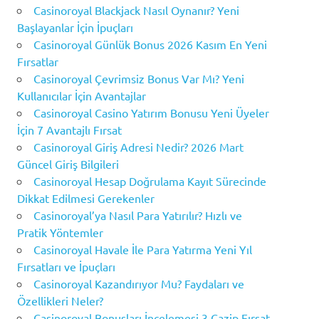
Casinoroyal Blackjack Nasıl Oynanır? Yeni
Başlayanlar İçin İpuçları
Casinoroyal Günlük Bonus 2026 Kasım En Yeni
Fırsatlar
Casinoroyal Çevrimsiz Bonus Var Mı? Yeni
Kullanıcılar İçin Avantajlar
Casinoroyal Casino Yatırım Bonusu Yeni Üyeler
İçin 7 Avantajlı Fırsat
Casinoroyal Giriş Adresi Nedir? 2026 Mart
Güncel Giriş Bilgileri
Casinoroyal Hesap Doğrulama Kayıt Sürecinde
Dikkat Edilmesi Gerekenler
Casinoroyal’ya Nasıl Para Yatırılır? Hızlı ve
Pratik Yöntemler
Casinoroyal Havale İle Para Yatırma Yeni Yıl
Fırsatları ve İpuçları
Casinoroyal Kazandırıyor Mu? Faydaları ve
Özellikleri Neler?
Casinoroyal Bonusları İncelemesi 3 Cazip Fırsat