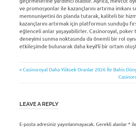
geçirmelerine yardımcı olabilir. Ayrıca, mevcut o
ve promosyonlar ile kazançlarını artırma imkanı s
memnuniyetini ön planda tutarak, kaliteli bir hi
kazançlarını artırmak için platformun sunduğu fır
eğlenceli anlar yaşayabilirler. Casinoroyal, poker 
deneyimi sunma noktasında da önemli bir rol oyna
etkileşimde bulunarak daha keyifli bir ortam oluş
Casinoroyal
Previous
Yazı
Casinoroyal Daha Yüksek Oranlar 2026 İle Bahis Düny
oyun
Post:
Next
Casinor
gezinmesi
Çevrimiçi
Post:
Poker
Poker
Stratejileri
LEAVE A REPLY
E-posta adresiniz yayınlanmayacak.
Gerekli alanlar
*
il