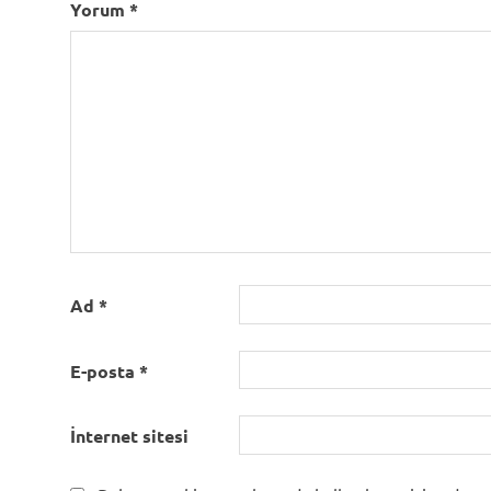
Yorum
*
Ad
*
E-posta
*
İnternet sitesi