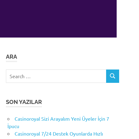
ARA
Search
SEARCH
for:
SON YAZILAR
Casinoroyal Sizi Arayalım Yeni Üyeler İçin 7
İpucu
Casinoroyal 7/24 Destek Oyunlarda Hızlı