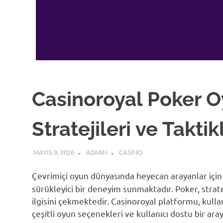
Casinoroyal Poker 
Stratejileri ve Taktik
MAYIS 9, 2026
ADMIN
CASINO
Çevrimiçi oyun dünyasında heyecan arayanlar içi
sürükleyici bir deneyim sunmaktadır. Poker, strate
ilgisini çekmektedir. Casinoroyal platformu, kullan
çeşitli oyun seçenekleri ve kullanıcı dostu bir a