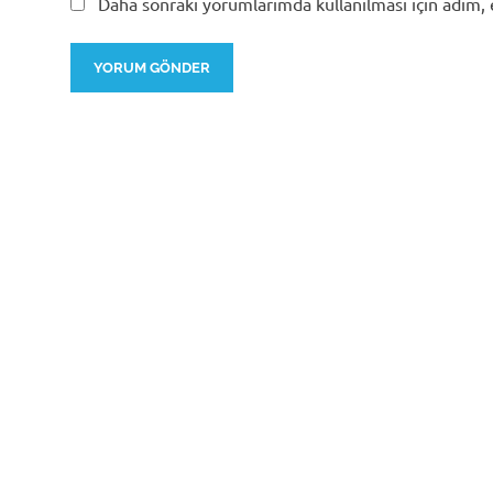
Daha sonraki yorumlarımda kullanılması için adım, 