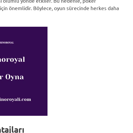
ını olumlu yönde etkiler. Bu nedenle, poker
için önemlidir. Böylece, oyun sürecinde herkes daha
ajları