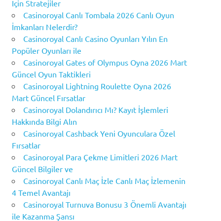
İçin Stratejiler
Casinoroyal Canlı Tombala 2026 Canlı Oyun
İmkanları Nelerdir?
Casinoroyal Canlı Casino Oyunları Yılın En
Popüler Oyunları ile
Casinoroyal Gates of Olympus Oyna 2026 Mart
Güncel Oyun Taktikleri
Casinoroyal Lightning Roulette Oyna 2026
Mart Güncel Fırsatlar
Casinoroyal Dolandırıcı Mı? Kayıt İşlemleri
Hakkında Bilgi Alın
Casinoroyal Cashback Yeni Oyunculara Özel
Fırsatlar
Casinoroyal Para Çekme Limitleri 2026 Mart
Güncel Bilgiler ve
Casinoroyal Canlı Maç İzle Canlı Maç İzlemenin
4 Temel Avantajı
Casinoroyal Turnuva Bonusu 3 Önemli Avantajı
ile Kazanma Şansı