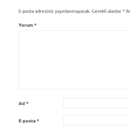
Stratejileri
E-posta adresiniz yayınlanmayacak.
Gerekli alanlar
*
il
Yorum
*
Ad
*
E-posta
*