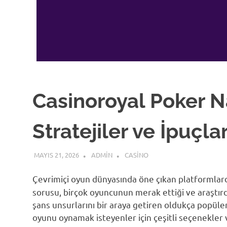
Casinoroyal Poker N
Stratejiler ve İpuçla
MAYIS 21, 2026
ADMIN
CASINO
Çevrimiçi oyun dünyasında öne çıkan platformlard
sorusu, birçok oyuncunun merak ettiği ve araştır
şans unsurlarını bir araya getiren oldukça popüle
oyunu oynamak isteyenler için çeşitli seçenekler 