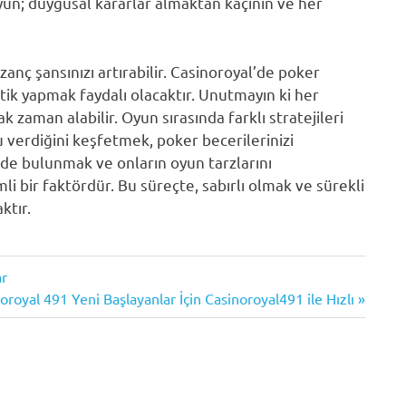
uyun; duygusal kararlar almaktan kaçının ve her
azanç şansınızı artırabilir. Casinoroyal’de poker
ik yapmak faydalı olacaktır. Unutmayın ki her
aman alabilir. Oyun sırasında farklı stratejileri
cu verdiğini keşfetmek, poker becerilerinizi
imde bulunmak ve onların oyun tarzlarını
i bir faktördür. Bu süreçte, sabırlı olmak ve sürekli
ktır.
ar
oroyal 491 Yeni Başlayanlar İçin Casinoroyal491 ile Hızlı