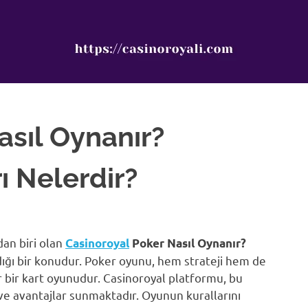
asıl Oynanır?
rı Nelerdir?
an biri olan
Casinoroyal
Poker Nasıl Oynanır?
dığı bir konudur. Poker oyunu, hem strateji hem de
r bir kart oyunudur. Casinoroyal platformu, bu
ve avantajlar sunmaktadır. Oyunun kurallarını