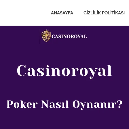
ANASAYFA
GIZLILIK POLITIKASI