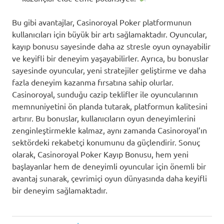
Bu gibi avantajlar, Casinoroyal Poker platformunun
kullanıcıları için büyük bir artı sağlamaktadır. Oyuncular,
kayıp bonusu sayesinde daha az stresle oyun oynayabilir
ve keyifli bir deneyim yaşayabilirler. Ayrıca, bu bonuslar
sayesinde oyuncular, yeni stratejiler geliştirme ve daha
fazla deneyim kazanma fırsatına sahip olurlar.
Casinoroyal, sunduğu cazip teklifler ile oyuncularının
memnuniyetini ön planda tutarak, platformun kalitesini
artırır. Bu bonuslar, kullanıcıların oyun deneyimlerini
zenginleştirmekle kalmaz, aynı zamanda Casinoroyal’ın
sektördeki rekabetçi konumunu da güçlendirir. Sonuç
olarak, Casinoroyal Poker Kayıp Bonusu, hem yeni
başlayanlar hem de deneyimli oyuncular için önemli bir
avantaj sunarak, çevrimiçi oyun dünyasında daha keyifli
bir deneyim sağlamaktadır.
Casinoroyal