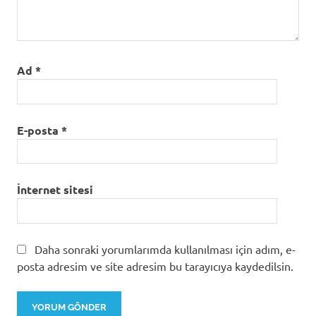
Ad
*
E-posta
*
İnternet sitesi
Daha sonraki yorumlarımda kullanılması için adım, e-
posta adresim ve site adresim bu tarayıcıya kaydedilsin.