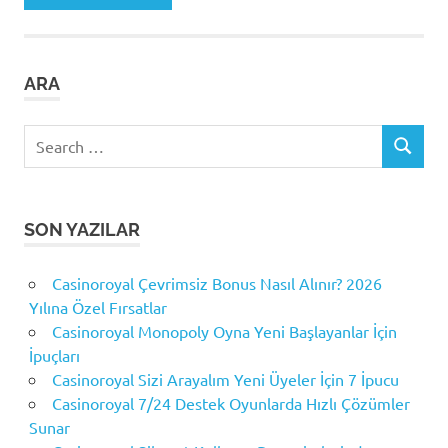
ARA
Search
SEARCH
for:
SON YAZILAR
Casinoroyal Çevrimsiz Bonus Nasıl Alınır? 2026
Yılına Özel Fırsatlar
Casinoroyal Monopoly Oyna Yeni Başlayanlar İçin
İpuçları
Casinoroyal Sizi Arayalım Yeni Üyeler İçin 7 İpucu
Casinoroyal 7/24 Destek Oyunlarda Hızlı Çözümler
Sunar