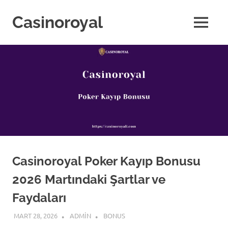
Skip
to
Casinoroyal
MENU
content
Casinoroyal Poker Kayıp Bonusu
2026 Martındaki Şartlar ve
Faydaları
MART 28, 2026
ADMIN
BONUS