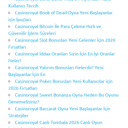
Kullanıcı Tercih
Casinoroyal Book of Dead Oyna Yeni Başlayanlar
için İpuçları
Casinoroyal Bitcoin İle Para Çekme Hızlı ve
Güvenilir İşlem Süreleri
Casinoroyal Slot Bonusları Yeni Gelenler İçin 2026
Fırsatları
Casinoroyal İddaa Oranları Sizin İçin En İyi Oranlar
Neler?
Casinoroyal Yatırım Bonusları Nelerdir? Yeni
Başlayanlar İçin En
Casinoroyal Poker Bonusları Yeni Kullanıcılar için
2026 Fırsatları
Casinoroyal Sweet Bonanza Oyna Neden Bu Oyunu
Denemelisiniz?
Casinoroyal Baccarat Oyna Yeni Başlayanlar İçin
Stratejiler
Casinoroyal Canlı Tombala 2026 Canlı Oyun