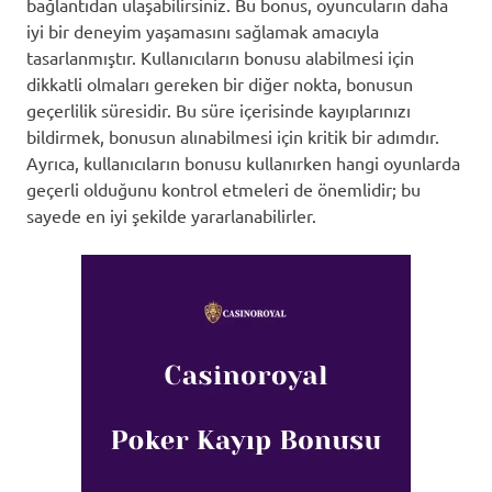
bağlantıdan ulaşabilirsiniz. Bu bonus, oyuncuların daha
iyi bir deneyim yaşamasını sağlamak amacıyla
tasarlanmıştır. Kullanıcıların bonusu alabilmesi için
dikkatli olmaları gereken bir diğer nokta, bonusun
geçerlilik süresidir. Bu süre içerisinde kayıplarınızı
bildirmek, bonusun alınabilmesi için kritik bir adımdır.
Ayrıca, kullanıcıların bonusu kullanırken hangi oyunlarda
geçerli olduğunu kontrol etmeleri de önemlidir; bu
sayede en iyi şekilde yararlanabilirler.