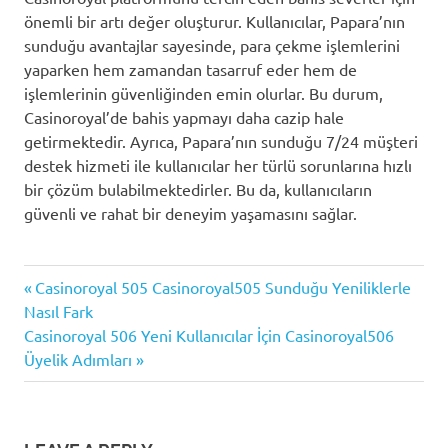
önemli bir artı değer oluşturur. Kullanıcılar, Papara’nın
sunduğu avantajlar sayesinde, para çekme işlemlerini
yaparken hem zamandan tasarruf eder hem de
işlemlerinin güvenliğinden emin olurlar. Bu durum,
Casinoroyal’de bahis yapmayı daha cazip hale
getirmektedir. Ayrıca, Papara’nın sunduğu 7/24 müşteri
destek hizmeti ile kullanıcılar her türlü sorunlarına hızlı
bir çözüm bulabilmektedirler. Bu da, kullanıcıların
güvenli ve rahat bir deneyim yaşamasını sağlar.
Casinoroyal
Previous
Yazı
Casinoroyal 505 Casinoroyal505 Sunduğu Yeniliklerle
Para
Post:
Nasıl Fark
Çekme
gezinmesi
Next
Casinoroyal 506 Yeni Kullanıcılar İçin Casinoroyal506
Online
Post:
Üyelik Adımları
bahis
işlemleri
Papara
para