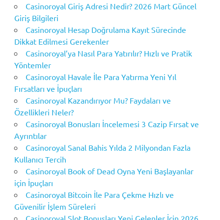
Casinoroyal Giriş Adresi Nedir? 2026 Mart Güncel
Giriş Bilgileri
Casinoroyal Hesap Doğrulama Kayıt Sürecinde
Dikkat Edilmesi Gerekenler
Casinoroyal’ya Nasıl Para Yatırılır? Hızlı ve Pratik
Yöntemler
Casinoroyal Havale İle Para Yatırma Yeni Yıl
Fırsatları ve İpuçları
Casinoroyal Kazandırıyor Mu? Faydaları ve
Özellikleri Neler?
Casinoroyal Bonusları İncelemesi 3 Cazip Fırsat ve
Ayrıntılar
Casinoroyal Sanal Bahis Yılda 2 Milyondan Fazla
Kullanıcı Tercih
Casinoroyal Book of Dead Oyna Yeni Başlayanlar
için İpuçları
Casinoroyal Bitcoin İle Para Çekme Hızlı ve
Güvenilir İşlem Süreleri
Casinoroyal Slot Bonusları Yeni Gelenler İçin 2026