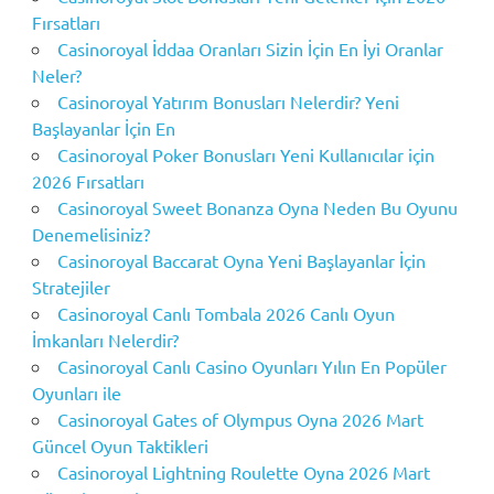
Fırsatları
Casinoroyal İddaa Oranları Sizin İçin En İyi Oranlar
Neler?
Casinoroyal Yatırım Bonusları Nelerdir? Yeni
Başlayanlar İçin En
Casinoroyal Poker Bonusları Yeni Kullanıcılar için
2026 Fırsatları
Casinoroyal Sweet Bonanza Oyna Neden Bu Oyunu
Denemelisiniz?
Casinoroyal Baccarat Oyna Yeni Başlayanlar İçin
Stratejiler
Casinoroyal Canlı Tombala 2026 Canlı Oyun
İmkanları Nelerdir?
Casinoroyal Canlı Casino Oyunları Yılın En Popüler
Oyunları ile
Casinoroyal Gates of Olympus Oyna 2026 Mart
Güncel Oyun Taktikleri
Casinoroyal Lightning Roulette Oyna 2026 Mart