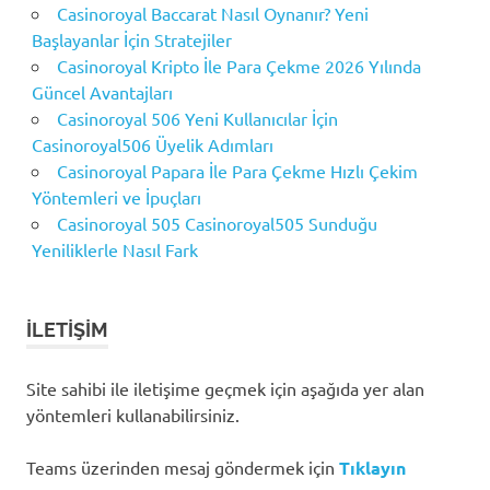
Casinoroyal Baccarat Nasıl Oynanır? Yeni
Başlayanlar İçin Stratejiler
Casinoroyal Kripto İle Para Çekme 2026 Yılında
Güncel Avantajları
Casinoroyal 506 Yeni Kullanıcılar İçin
Casinoroyal506 Üyelik Adımları
Casinoroyal Papara İle Para Çekme Hızlı Çekim
Yöntemleri ve İpuçları
Casinoroyal 505 Casinoroyal505 Sunduğu
Yeniliklerle Nasıl Fark
İLETIŞIM
Site sahibi ile iletişime geçmek için aşağıda yer alan
yöntemleri kullanabilirsiniz.
Teams üzerinden mesaj göndermek için
Tıklayın