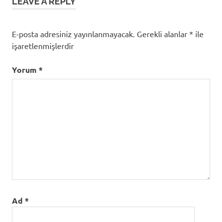
LEAVE A REPLY
transferi
E-posta adresiniz yayınlanmayacak.
Gerekli alanlar
*
ile
işaretlenmişlerdir
Yorum
*
Ad
*