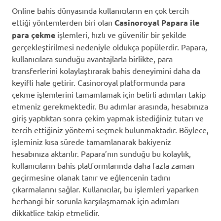
Online bahis dünyasında kullanıcıların en çok tercih
ettiği yöntemlerden biri olan
Casinoroyal Papara ile
para çekme
işlemleri, hızlı ve güvenilir bir şekilde
gerçekleştirilmesi nedeniyle oldukça popülerdir. Papara,
kullanıcılara sunduğu avantajlarla birlikte, para
transferlerini kolaylaştırarak bahis deneyimini daha da
keyifli hale getirir. Casinoroyal platformunda para
çekme işlemlerini tamamlamak için belirli adımları takip
etmeniz gerekmektedir. Bu adımlar arasında, hesabınıza
giriş yaptıktan sonra çekim yapmak istediğiniz tutarı ve
tercih ettiğiniz yöntemi seçmek bulunmaktadır. Böylece,
işleminiz kısa sürede tamamlanarak bakiyeniz
hesabınıza aktarılır. Papara’nın sunduğu bu kolaylık,
kullanıcıların bahis platformlarında daha fazla zaman
geçirmesine olanak tanır ve eğlencenin tadını
çıkarmalarını sağlar. Kullanıcılar, bu işlemleri yaparken
herhangi bir sorunla karşılaşmamak için adımları
dikkatlice takip etmelidir.