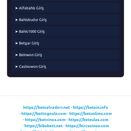
➤ Alfabahis Giriş
➤ Bahisbudur Giriş
➤ Bahis1000 Giriş
➤ Betgar Giriş
➤ Beinwon Giriş
➤ Casinowon Giriş
https://betsalvadorr.net
-
https://betsin.info
-
https://bettogoalz.com
-
https://betunlims.com
-
https://betvinos.com
-
https://betzulas.com
-
https://bibubett.net
-
https://bircasinos.com