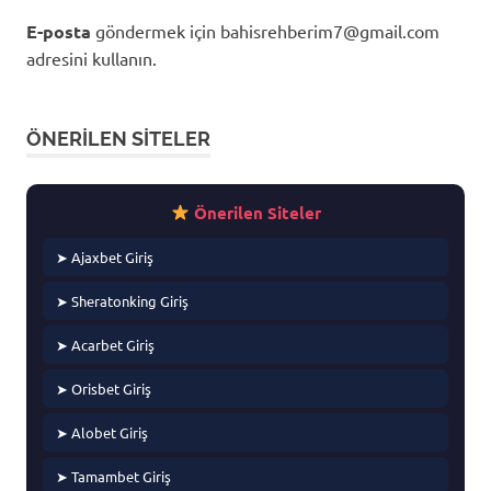
E-posta
göndermek için
bahisrehberim7@gmail.com
adresini kullanın.
ÖNERILEN SITELER
Önerilen Siteler
➤ Ajaxbet Giriş
➤ Sheratonking Giriş
➤ Acarbet Giriş
➤ Orisbet Giriş
➤ Alobet Giriş
➤ Tamambet Giriş