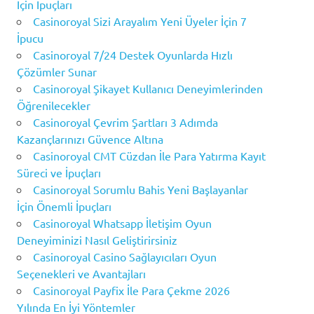
İçin İpuçları
Casinoroyal Sizi Arayalım Yeni Üyeler İçin 7
İpucu
Casinoroyal 7/24 Destek Oyunlarda Hızlı
Çözümler Sunar
Casinoroyal Şikayet Kullanıcı Deneyimlerinden
Öğrenilecekler
Casinoroyal Çevrim Şartları 3 Adımda
Kazançlarınızı Güvence Altına
Casinoroyal CMT Cüzdan İle Para Yatırma Kayıt
Süreci ve İpuçları
Casinoroyal Sorumlu Bahis Yeni Başlayanlar
İçin Önemli İpuçları
Casinoroyal Whatsapp İletişim Oyun
Deneyiminizi Nasıl Geliştirirsiniz
Casinoroyal Casino Sağlayıcıları Oyun
Seçenekleri ve Avantajları
Casinoroyal Payfix İle Para Çekme 2026
Yılında En İyi Yöntemler