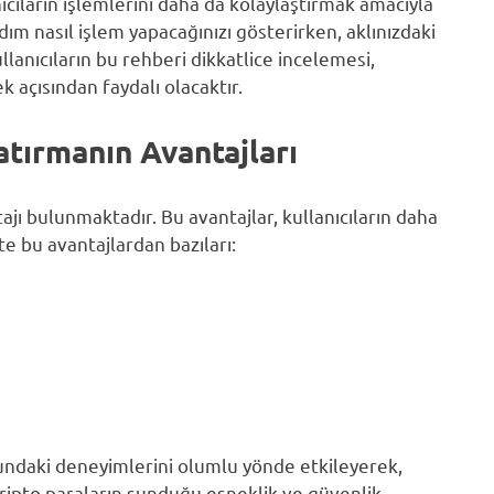
nıcıların işlemlerini daha da kolaylaştırmak amacıyla
ım nasıl işlem yapacağınızı gösterirken, aklınızdaki
llanıcıların bu rehberi dikkatlice incelemesi,
 açısından faydalı olacaktır.
atırmanın Avantajları
ajı bulunmaktadır. Bu avantajlar, kullanıcıların daha
te bu avantajlardan bazıları:
mundaki deneyimlerini olumlu yönde etkileyerek,
ripto paraların sunduğu esneklik ve güvenlik,