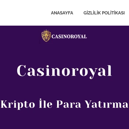
ANASAYFA
GIZLILIK POLITIKASI