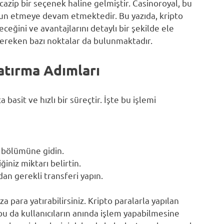
azip bir seçenek haline gelmiştir. Casinoroyal, bu
nun etmeye devam etmektedir. Bu yazıda, kripto
eceğini ve avantajlarını detaylı bir şekilde ele
 gereken bazı noktalar da bulunmaktadır.
Yatırma Adımları
 basit ve hızlı bir süreçtir. İşte bu işlemi
’ bölümüne gidin.
iniz miktarı belirtin.
an gerekli transferi yapın.
za para yatırabilirsiniz. Kripto paralarla yapılan
 bu da kullanıcıların anında işlem yapabilmesine