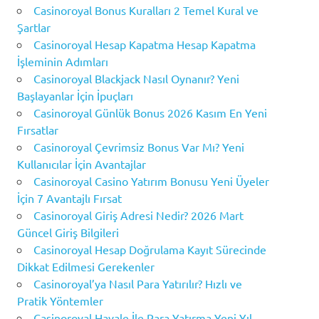
Casinoroyal Bonus Kuralları 2 Temel Kural ve
Şartlar
Casinoroyal Hesap Kapatma Hesap Kapatma
İşleminin Adımları
Casinoroyal Blackjack Nasıl Oynanır? Yeni
Başlayanlar İçin İpuçları
Casinoroyal Günlük Bonus 2026 Kasım En Yeni
Fırsatlar
Casinoroyal Çevrimsiz Bonus Var Mı? Yeni
Kullanıcılar İçin Avantajlar
Casinoroyal Casino Yatırım Bonusu Yeni Üyeler
İçin 7 Avantajlı Fırsat
Casinoroyal Giriş Adresi Nedir? 2026 Mart
Güncel Giriş Bilgileri
Casinoroyal Hesap Doğrulama Kayıt Sürecinde
Dikkat Edilmesi Gerekenler
Casinoroyal’ya Nasıl Para Yatırılır? Hızlı ve
Pratik Yöntemler
Casinoroyal Havale İle Para Yatırma Yeni Yıl