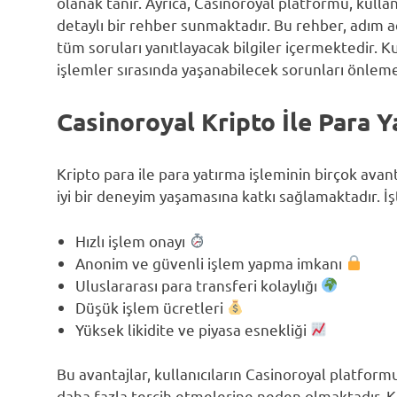
olanak tanır. Ayrıca, Casinoroyal platformu, kulla
detaylı bir rehber sunmaktadır. Bu rehber, adım ad
tüm soruları yanıtlayacak bilgiler içermektedir. Ku
işlemler sırasında yaşanabilecek sorunları önlemek
Casinoroyal Kripto İle Para Y
Kripto para ile para yatırma işleminin birçok avant
iyi bir deneyim yaşamasına katkı sağlamaktadır. İş
Hızlı işlem onayı
Anonim ve güvenli işlem yapma imkanı
Uluslararası para transferi kolaylığı
Düşük işlem ücretleri
Yüksek likidite ve piyasa esnekliği
Bu avantajlar, kullanıcıların Casinoroyal platfor
daha fazla tercih etmelerine neden olmaktadır. K