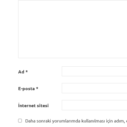
Ad
*
E-posta
*
İnternet sitesi
Daha sonraki yorumlarımda kullanılması için adım, 