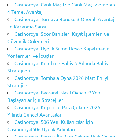
Casinoroyal Canlı Maç İzle Canlı Maç İzlemenin
4 Temel Avantajı
Casinoroyal Turnuva Bonusu 3 Önemli Avantajı
ile Kazanma Şansı
Casinoroyal Spor Bahisleri Kayıt İşlemleri ve
Güvenlik Önlemleri
Casinoroyal Üyelik Silme Hesap Kapatmanın
Yöntemleri ve İpuçları
Casinoroyal Kombine Bahis 5 Adımda Bahis
Stratejileri
Casinoroyal Tombala Oyna 2026 Mart En İyi
Stratejiler
Casinoroyal Baccarat Nasıl Oynanır? Yeni
Başlayanlar İçin Stratejiler
Casinoroyal Kripto İle Para Çekme 2026
Yılında Güncel Avantajları
Casinoroyal 506 Yeni Kullanıcılar İçin
Casinoroyal506 Üyelik Adımları
Casinoroyal Papara İle Para Çekme Hızlı Çekim