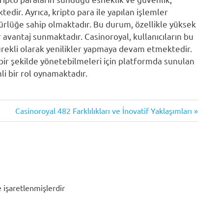
edir. Ayrıca, kripto para ile yapılan işlemler
gürlüğe sahip olmaktadır. Bu durum, özellikle yüksek
 avantaj sunmaktadır. Casinoroyal, kullanıcıların bu
sürekli olarak yenilikler yapmaya devam etmektedir.
li bir şekilde yönetebilmeleri için platformda sunulan
i bir rol oynamaktadır.
Next
Casinoroyal 482 Farklılıkları ve İnovatif Yaklaşımları
Post:
e işaretlenmişlerdir