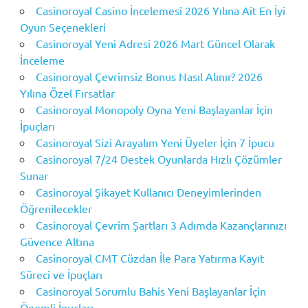
Casinoroyal Casino İncelemesi 2026 Yılına Ait En İyi
Oyun Seçenekleri
Casinoroyal Yeni Adresi 2026 Mart Güncel Olarak
İnceleme
Casinoroyal Çevrimsiz Bonus Nasıl Alınır? 2026
Yılına Özel Fırsatlar
Casinoroyal Monopoly Oyna Yeni Başlayanlar İçin
İpuçları
Casinoroyal Sizi Arayalım Yeni Üyeler İçin 7 İpucu
Casinoroyal 7/24 Destek Oyunlarda Hızlı Çözümler
Sunar
Casinoroyal Şikayet Kullanıcı Deneyimlerinden
Öğrenilecekler
Casinoroyal Çevrim Şartları 3 Adımda Kazançlarınızı
Güvence Altına
Casinoroyal CMT Cüzdan İle Para Yatırma Kayıt
Süreci ve İpuçları
Casinoroyal Sorumlu Bahis Yeni Başlayanlar İçin
Önemli İpuçları