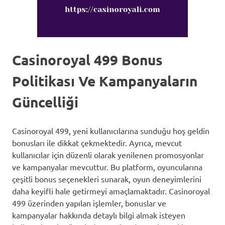
Casinoroyal 499 Bonus
Politikası Ve Kampanyaların
Güncelliği
Casinoroyal 499, yeni kullanıcılarına sunduğu hoş geldin
bonusları ile dikkat çekmektedir. Ayrıca, mevcut
kullanıcılar için düzenli olarak yenilenen promosyonlar
ve kampanyalar mevcuttur. Bu platform, oyuncularına
çeşitli bonus seçenekleri sunarak, oyun deneyimlerini
daha keyifli hale getirmeyi amaçlamaktadır. Casinoroyal
499 üzerinden yapılan işlemler, bonuslar ve
kampanyalar hakkında detaylı bilgi almak isteyen