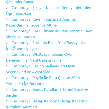
Çözümler Sunar
Casinoroyal Şikayet Kullanıcı Deneyimlerinden
Öğrenilecekler
Casinoroyal Çevrim Şartları 3 Adımda
Kazançlarınızı Güvence Altına
Casinoroyal CMT Cüzdan İle Para Yatırma Kayıt
Süreci ve İpuçları
Casinoroyal Sorumlu Bahis Yeni Başlayanlar
İçin Önemli İpuçları
Casinoroyal Whatsapp İletişim Oyun
Deneyiminizi Nasıl Geliştirirsiniz
Casinoroyal Casino Sağlayıcıları Oyun
Seçenekleri ve Avantajları
Casinoroyal Payfix İle Para Çekme 2026
Yılında En İyi Yöntemler
Casinoroyal Bonus Kuralları 2 Temel Kural ve
Şartlar
Casinoroyal Hesap Kapatma Hesap Kapatma
İşleminin Adımları