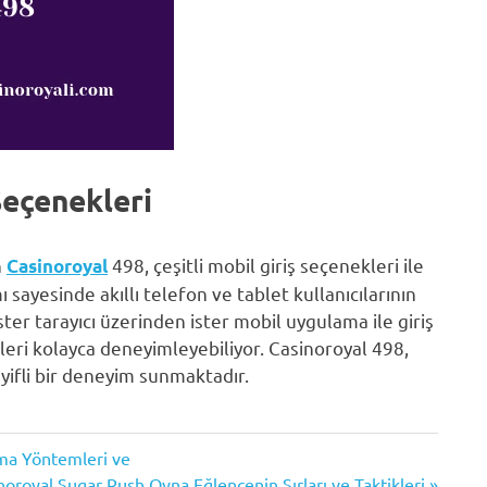
Seçenekleri
n
498, çeşitli mobil giriş seçenekleri ile
Casinoroyal
sayesinde akıllı telefon ve tablet kullanıcılarının
ter tarayıcı üzerinden ister mobil uygulama ile giriş
tleri kolayca deneyimleyebiliyor. Casinoroyal 498,
yifli bir deneyim sunmaktadır.
ma Yöntemleri ve
t
noroyal Sugar Rush Oyna Eğlencenin Sırları ve Taktikleri