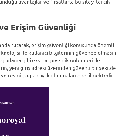
sunduğu avantajlar ve fırsatlarla bu siteyi tercih
ve Erişim Güvenliği
planda tutarak, erişim güvenliği konusunda önemli
nolojisi ile kullanıcı bilgilerinin güvende olmasını
doğrulama gibi ekstra güvenlik önlemleri ile
rın, yeni giriş adresi üzerinden güvenli bir şekilde
 ve resmi bağlantıyı kullanmaları önerilmektedir.