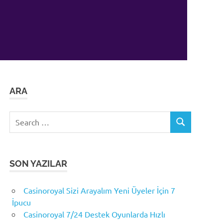
ARA
Search
SEARCH
for:
SON YAZILAR
Casinoroyal Sizi Arayalım Yeni Üyeler İçin 7
İpucu
Casinoroyal 7/24 Destek Oyunlarda Hızlı