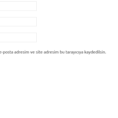
e-posta adresim ve site adresim bu tarayıcıya kaydedilsin.