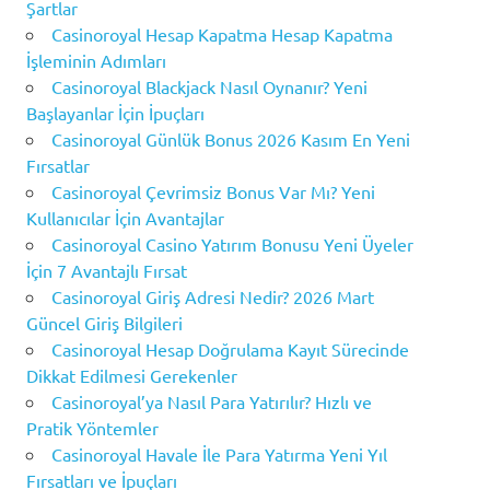
Şartlar
Casinoroyal Hesap Kapatma Hesap Kapatma
İşleminin Adımları
Casinoroyal Blackjack Nasıl Oynanır? Yeni
Başlayanlar İçin İpuçları
Casinoroyal Günlük Bonus 2026 Kasım En Yeni
Fırsatlar
Casinoroyal Çevrimsiz Bonus Var Mı? Yeni
Kullanıcılar İçin Avantajlar
Casinoroyal Casino Yatırım Bonusu Yeni Üyeler
İçin 7 Avantajlı Fırsat
Casinoroyal Giriş Adresi Nedir? 2026 Mart
Güncel Giriş Bilgileri
Casinoroyal Hesap Doğrulama Kayıt Sürecinde
Dikkat Edilmesi Gerekenler
Casinoroyal’ya Nasıl Para Yatırılır? Hızlı ve
Pratik Yöntemler
Casinoroyal Havale İle Para Yatırma Yeni Yıl
Fırsatları ve İpuçları