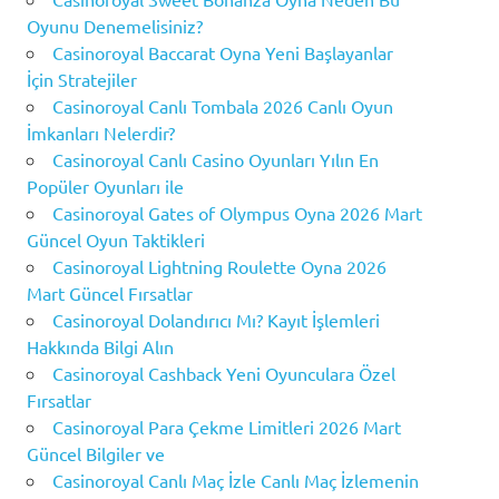
Oyunu Denemelisiniz?
Casinoroyal Baccarat Oyna Yeni Başlayanlar
İçin Stratejiler
Casinoroyal Canlı Tombala 2026 Canlı Oyun
İmkanları Nelerdir?
Casinoroyal Canlı Casino Oyunları Yılın En
Popüler Oyunları ile
Casinoroyal Gates of Olympus Oyna 2026 Mart
Güncel Oyun Taktikleri
Casinoroyal Lightning Roulette Oyna 2026
Mart Güncel Fırsatlar
Casinoroyal Dolandırıcı Mı? Kayıt İşlemleri
Hakkında Bilgi Alın
Casinoroyal Cashback Yeni Oyunculara Özel
Fırsatlar
Casinoroyal Para Çekme Limitleri 2026 Mart
Güncel Bilgiler ve
Casinoroyal Canlı Maç İzle Canlı Maç İzlemenin