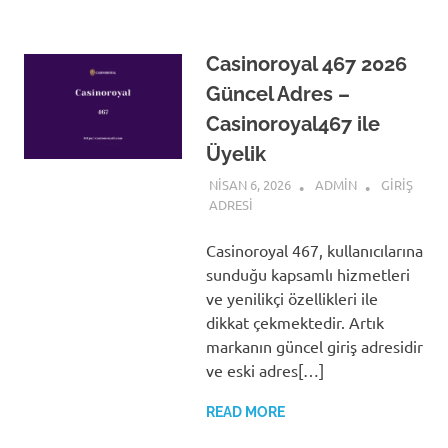
Casinoroyal 467 2026
Güncel Adres –
Casinoroyal467 ile
Üyelik
NISAN 6, 2026
ADMIN
GIRIŞ
ADRESI
Casinoroyal 467, kullanıcılarına
sunduğu kapsamlı hizmetleri
ve yenilikçi özellikleri ile
dikkat çekmektedir. Artık
markanın güncel giriş adresidir
ve eski adres[…]
READ MORE