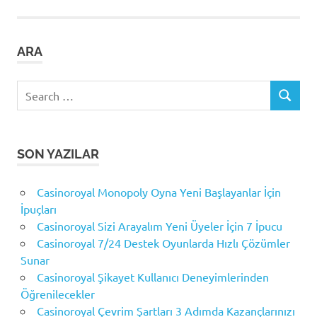
ARA
Search
SEARCH
for:
SON YAZILAR
Casinoroyal Monopoly Oyna Yeni Başlayanlar İçin
İpuçları
Casinoroyal Sizi Arayalım Yeni Üyeler İçin 7 İpucu
Casinoroyal 7/24 Destek Oyunlarda Hızlı Çözümler
Sunar
Casinoroyal Şikayet Kullanıcı Deneyimlerinden
Öğrenilecekler
Casinoroyal Çevrim Şartları 3 Adımda Kazançlarınızı