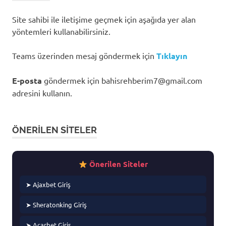
Site sahibi ile iletişime geçmek için aşağıda yer alan
yöntemleri kullanabilirsiniz.
Teams üzerinden mesaj göndermek için
Tıklayın
E-posta
göndermek için
bahisrehberim7@gmail.com
adresini kullanın.
ÖNERILEN SITELER
Önerilen Siteler
➤ Ajaxbet Giriş
➤ Sheratonking Giriş
➤ Acarbet Giriş