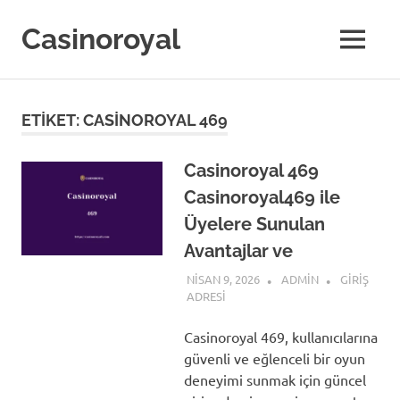
Skip
to
Casinoroyal
MENU
content
ETIKET:
CASINOROYAL 469
Casinoroyal 469
Casinoroyal469 ile
Üyelere Sunulan
Avantajlar ve
NISAN 9, 2026
ADMIN
GIRIŞ
ADRESI
Casinoroyal 469, kullanıcılarına
güvenli ve eğlenceli bir oyun
deneyimi sunmak için güncel