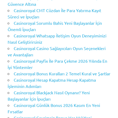
Güvence Altına
Casinoroyal CMT Cüzdan İle Para Yatırma Kayıt
Süreci ve İpuçları
Casinoroyal Sorumlu Bahis Yeni Başlayanlar İçin
Önemli İpuçları
Casinoroyal Whatsapp İletişim Oyun Deneyiminizi
Nasıl Geliştirirsiniz
Casinoroyal Casino Sağlayıcıları Oyun Seçenekleri
ve Avantajları
Casinoroyal Payfix İle Para Çekme 2026 Yılında En
İyi Yöntemler
Casinoroyal Bonus Kuralları 2 Temel Kural ve Şartlar
Casinoroyal Hesap Kapatma Hesap Kapatma
İşleminin Adımları
Casinoroyal Blackjack Nasıl Oynanır? Yeni
Başlayanlar İçin İpuçları
Casinoroyal Günlük Bonus 2026 Kasım En Yeni
Fırsatlar
Casinoroyal Çevrimsiz Bonus Var Mı? Yeni